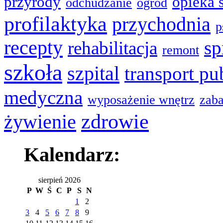
przyrody
opieka 
odchudzanie
ogród
profilaktyka
przychodnia
p
recepty
sp
rehabilitacja
remont
szkoła
szpital
transport pu
medyczna
wyposażenie wnętrz
zab
zdrowie
żywienie
Kalendarz:
sierpień 2026
P
W
Ś
C
P
S
N
1
2
3
4
5
6
7
8
9