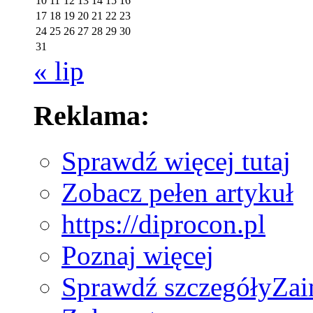
10
11
12
13
14
15
16
17
18
19
20
21
22
23
24
25
26
27
28
29
30
31
« lip
Reklama:
Sprawdź więcej tutaj
Zobacz pełen artykuł
https://diprocon.pl
Poznaj więcej
Sprawdź szczegóły
Zai