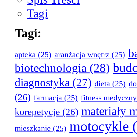
Tagi
Tagi:
b
apteka
(25)
aranżacja wnętrz
(25)
bud
biotechnologia
(28)
diagnostyka
(27)
dieta
(25)
d
(26)
farmacja
(25)
fitness medyczny
materiały 
korepetycje
(26)
motocykle
(
mieszkanie
(25)