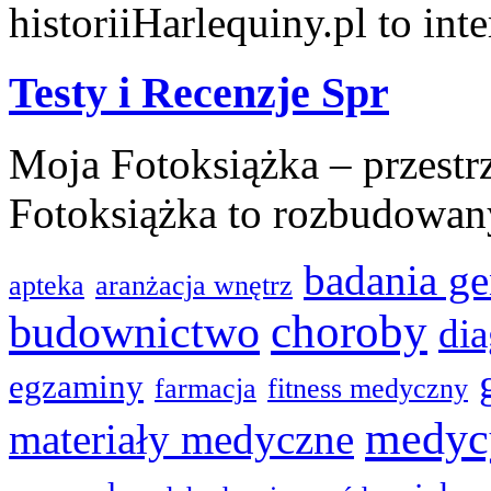
historiiHarlequiny.pl to inte
Testy i Recenzje Spr
Moja Fotoksiążka – przest
Fotoksiążka to rozbudowany
badania g
apteka
aranżacja wnętrz
budownictwo
choroby
di
egzaminy
farmacja
fitness medyczny
medyc
materiały medyczne