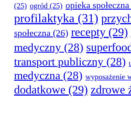
opieka społeczna
(25)
ogród
(25)
profilaktyka
(31)
przyc
recepty
(29)
społeczna
(26)
superfoo
medyczny
(28)
transport publiczny
(28)
medyczna
(28)
wyposażenie w
dodatkowe
(29)
zdrowe 