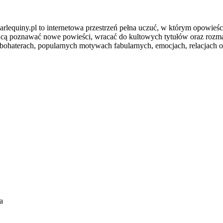
arlequiny.pl to internetowa przestrzeń pełna uczuć, w którym opowieśc
chcą poznawać nowe powieści, wracać do kultowych tytułów oraz rozmaw
 bohaterach, popularnych motywach fabularnych, emocjach, relacjach 
a