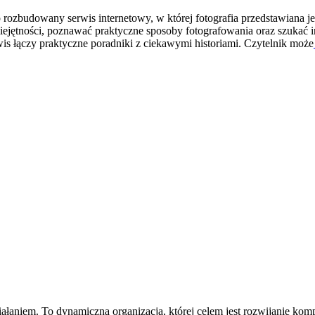
ozbudowany serwis internetowy, w której fotografia przedstawiana jest
miejętności, poznawać praktyczne sposoby fotografowania oraz szukać 
wis łączy praktyczne poradniki z ciekawymi historiami. Czytelnik może
ziałaniem. To dynamiczna organizacja, której celem jest rozwijanie k