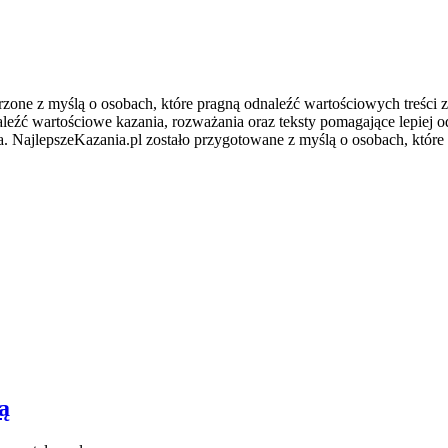
orzone z myślą o osobach, które pragną odnaleźć wartościowych treśc
naleźć wartościowe kazania, rozważania oraz teksty pomagające lepie
nia. NajlepszeKazania.pl zostało przygotowane z myślą o osobach, któr
ą