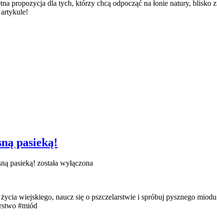
na propozycja dla tych, którzy chcą odpocząć na łonie natury, blisko z
artykule!
sną pasieką!
sną pasieką!
została wyłączona
życia wiejskiego, naucz się o pszczelarstwie i spróbuj pysznego miodu 
arstwo #miód