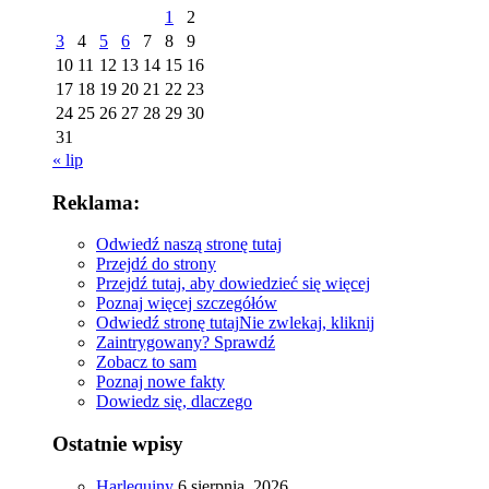
1
2
3
4
5
6
7
8
9
10
11
12
13
14
15
16
17
18
19
20
21
22
23
24
25
26
27
28
29
30
31
« lip
Reklama:
Odwiedź naszą stronę tutaj
Przejdź do strony
Przejdź tutaj, aby dowiedzieć się więcej
Poznaj więcej szczegółów
Odwiedź stronę tutaj
Nie zwlekaj, kliknij
Zaintrygowany? Sprawdź
Zobacz to sam
Poznaj nowe fakty
Dowiedz się, dlaczego
Ostatnie wpisy
Harlequiny
6 sierpnia, 2026