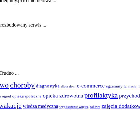
lequiny.pl to internetowa ...
 rozbudowany serwis ...
rudno ...
choroby
two
e-commerce
diagnostyka
egzaminy
dieta
dom
farmacja
f
profilaktyka
opieka zdrowotna
przychod
opieka społeczna
e
ogród
wakacje
zajęcia dodatko
wiedza medyczna
wyposażenie wnętrz
zabawa