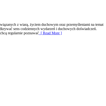
i związanych z wiarą, życiem duchowym oraz przemyśleniami na temat
j odkrywać sens codziennych wydarzeń i duchowych doświadczeń.
e chcą regularnie poznawać
[ Read More ]