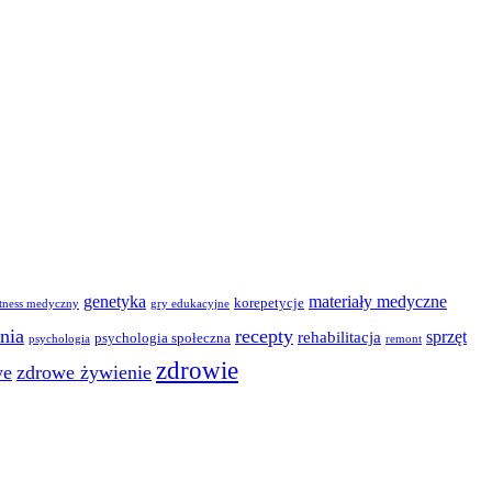
genetyka
materiały medyczne
korepetycje
itness medyczny
gry edukacyjne
nia
recepty
sprzęt
rehabilitacja
psychologia społeczna
psychologia
remont
zdrowie
we
zdrowe żywienie