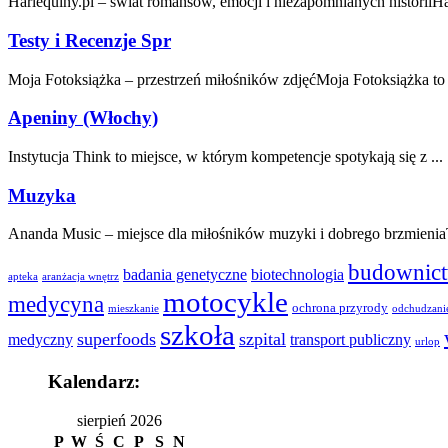
Harlequiny.pl – świat romansów, emocji i niezapomnianych historiiHar
Testy i Recenzje Spr
Moja Fotoksiążka – przestrzeń miłośników zdjęćMoja Fotoksiążka to
Apeniny (Włochy)
Instytucja Think to miejsce, w którym kompetencje spotykają się z ...
Muzyka
Ananda Music – miejsce dla miłośników muzyki i dobrego brzmieniaT
budownic
badania genetyczne
biotechnologia
apteka
aranżacja wnętrz
motocykle
medycyna
ochrona przyrody
mieszkanie
odchudzani
szkoła
superfoods
szpital
medyczny
transport publiczny
urlop
Kalendarz:
sierpień 2026
P
W
Ś
C
P
S
N