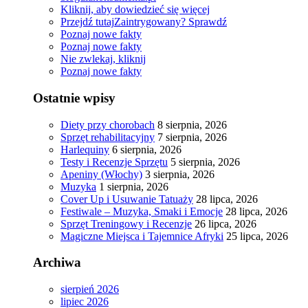
Kliknij, aby dowiedzieć się więcej
Przejdź tutaj
Zaintrygowany? Sprawdź
Poznaj nowe fakty
Poznaj nowe fakty
Nie zwlekaj, kliknij
Poznaj nowe fakty
Ostatnie wpisy
Diety przy chorobach
8 sierpnia, 2026
Sprzęt rehabilitacyjny
7 sierpnia, 2026
Harlequiny
6 sierpnia, 2026
Testy i Recenzje Sprzętu
5 sierpnia, 2026
Apeniny (Włochy)
3 sierpnia, 2026
Muzyka
1 sierpnia, 2026
Cover Up i Usuwanie Tatuaży
28 lipca, 2026
Festiwale – Muzyka, Smaki i Emocje
28 lipca, 2026
Sprzęt Treningowy i Recenzje
26 lipca, 2026
Magiczne Miejsca i Tajemnice Afryki
25 lipca, 2026
Archiwa
sierpień 2026
lipiec 2026