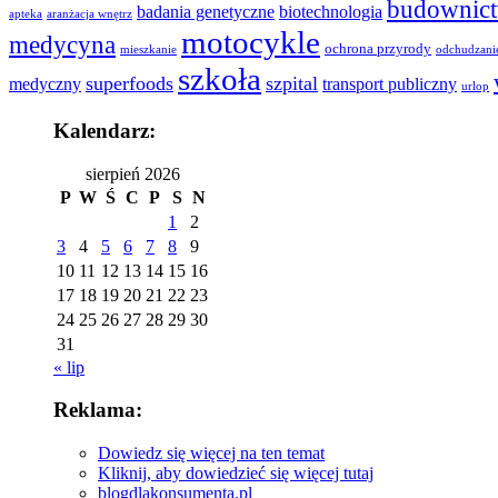
budownic
badania genetyczne
biotechnologia
apteka
aranżacja wnętrz
motocykle
medycyna
ochrona przyrody
mieszkanie
odchudzani
szkoła
superfoods
szpital
medyczny
transport publiczny
urlop
Kalendarz:
sierpień 2026
P
W
Ś
C
P
S
N
1
2
3
4
5
6
7
8
9
10
11
12
13
14
15
16
17
18
19
20
21
22
23
24
25
26
27
28
29
30
31
« lip
Reklama:
Dowiedz się więcej na ten temat
Kliknij, aby dowiedzieć się więcej tutaj
blogdlakonsumenta.pl