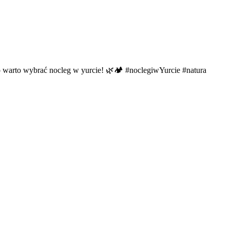
o warto wybrać nocleg w yurcie! 🌿🏕️ #noclegiwYurcie #natura