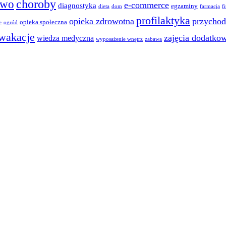
choroby
two
e-commerce
diagnostyka
egzaminy
dieta
dom
farmacja
f
profilaktyka
opieka zdrowotna
przychod
opieka społeczna
e
ogród
wakacje
zajęcia dodatko
wiedza medyczna
wyposażenie wnętrz
zabawa