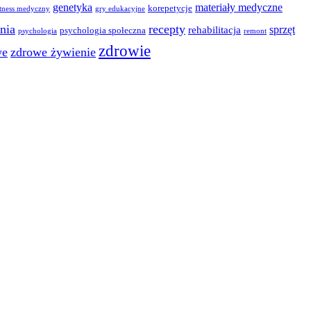
genetyka
materiały medyczne
korepetycje
itness medyczny
gry edukacyjne
nia
recepty
sprzęt
rehabilitacja
psychologia społeczna
psychologia
remont
zdrowie
we
zdrowe żywienie