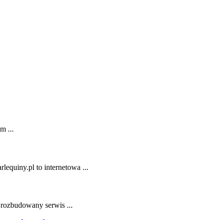
m ...
lequiny.pl to internetowa ...
 rozbudowany serwis ...